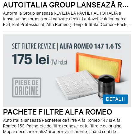
AUTOITALIA GROUP LANSEAZĂ REVIZIA LA PACHET
AutoItalia Group lansează REVIZIA LA PACHET AUTOITALIA a
lansat un nou produs post vanzare dedicat autovehiculelor marca
Fiat, Fiat Professional, Alfa Romeo și Jeep. Intitulat Combo-Pack,
noul produs reuneşte într-un ambalaj personalizat toate
elementele necesare realizării unei revizii curente. Combo-Pack
este realizat în funcţie de modelul şi de tipul de motorizare al
autovehiculului şi vine astfel, în întâmpinarea tuturor nevoilor
clientului, asigurând un set de beneficii majore printre care:
DETALII
PACHETE FILTRE ALFA ROMEO
Auto Italia lansează Pachetele de filtre Alfa Romeo 147 și Alfa
Romeo 156. Pachetele de filtre reunesc toate filtrele de origine
Mopar necesare realizării unei revizii curente, ținând cont de