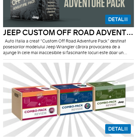
DETALII
JEEP CUSTOM OFF ROAD ADVENTURE PACK
Auto Italia a creat “Custom Off Road Adventure Pack” destinat
posesorilor modelului Jeep Wrangler cărora provocarea de a
ajunge în cele mai inaccesibile si fascinante locuri este doar un
pretext pentru o nouă aventură off road. Aventura off road Jeep e
adrenalină pură, e provocarea de a depăși noi limite iar cu Wrangler
Custom Off Road Adventure Pack pare totul simplu ca un joc!
DETALII