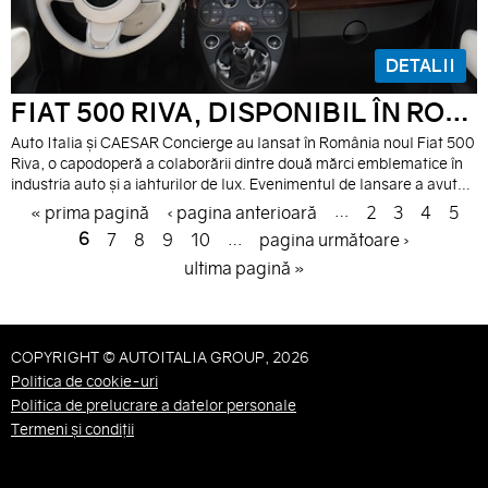
DETALII
FIAT 500 RIVA, DISPONIBIL ÎN ROMÂNIA
Auto Italia și CAESAR Concierge au lansat în România noul Fiat 500
Riva, o capodoperă a colaborării dintre două mărci emblematice în
industria auto și a iahturilor de lux. Evenimentul de lansare a avut
loc la standul Auto Italia de la Salonul Auto București și Accesorii,
P
…
« prima pagină
‹ pagina anterioară
2
3
4
5
organizat la Romaero. Fiat 500 Riva a fost expus alături de un
6
…
7
8
9
10
pagina următoare ›
exemplar Riva Ariston din 1968.
A
ultima pagină »
G
E
COPYRIGHT © AUTOITALIA GROUP, 2026
S
Politica de cookie-uri
Politica de prelucrare a datelor personale
Termeni și condiții