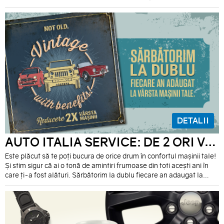
particularitățile autovehiculului. Pachetele de filtre pot fi
achizitionate online de pe https://moparstore.autoitalia.ro și din
rețeaua autorizată Alfa Romeo.
DETALII
AUTO ITALIA SERVICE: DE 2 ORI VÂRSTA MAȘINII
Este plăcut să te poți bucura de orice drum în confortul mașinii tale!
Și stim sigur că ai o tonă de amintiri frumoase din toti acești ani în
care ți-a fost alături. Sărbătorim la dublu fiecare an adaugat la
mașina ta. Mai mulți ani, mai mare discountul! Calculează-ți singur
reducerea de care beneficiezi în unitățile service Auto Italia Vest și
Auto Italia Colentina și vino să sărbătorești împreună cu noi vârsta
mașinii tale!