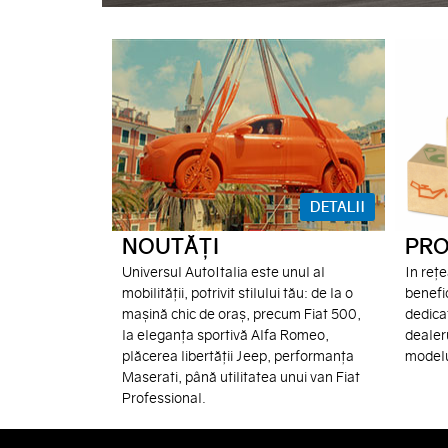
DETALII
NOUTĂȚI
PRO
Universul AutoItalia este unul al
In rețe
mobilității, potrivit stilului tău: de la o
benefic
mașină chic de oraș, precum Fiat 500,
dedicat
la eleganța sportivă Alfa Romeo,
dealer
plăcerea libertății Jeep, performanța
modelu
Maserati, până utilitatea unui van Fiat
Professional.