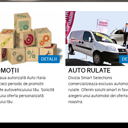
DETALII
DE
MOȚII
AUTO RULATE
aua autorizată Auto Italia
Divizia Smart Selections
iezi periodic de promoții
comercializeaza exclusiv automo
e autovehiculului tău. Solicită
rulate. Oferim solutii smart in fa
ului oferta personalizată
alegerii unui automobil din oferta
lui tău .
noastra.