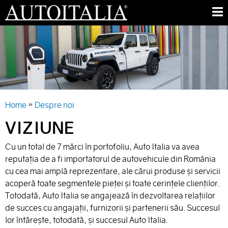
Skip
M
to
E
AUTO
main
N
ITALIA
content
U
»
Home
Despre noi
YOU
VIZIUNE
ARE
Cu un total de 7 mărci în portofoliu, Auto Italia va avea
HERE
reputaţia de a fi importatorul de autovehicule din România
cu cea mai amplă reprezentare, ale cărui produse și servicii
acoperă toate segmentele pieței și toate cerințele clienților.
Totodată, Auto Italia se angajează în dezvoltarea relațiilor
de succes cu angajații, furnizorii și partenerii său. Succesul
lor întăreşte, totodată, și succesul Auto Italia.