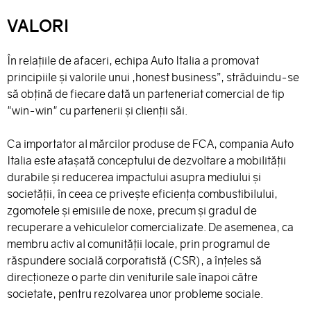
VALORI
În relaţiile de afaceri, echipa Auto Italia a promovat
principiile şi valorile unui „honest business”, străduindu-se
să obţină de fiecare dată un parteneriat comercial de tip
"win-win" cu partenerii şi clienţii săi.
Ca importator al mărcilor produse de FCA, compania Auto
Italia este ataşată conceptului de dezvoltare a mobilităţii
durabile şi reducerea impactului asupra mediului şi
societăţii, în ceea ce priveşte eficienţa combustibilului,
zgomotele şi emisiile de noxe, precum şi gradul de
recuperare a vehiculelor comercializate. De asemenea, ca
membru activ al comunităţii locale, prin programul de
răspundere socială corporatistă (CSR), a înţeles să
direcţioneze o parte din veniturile sale înapoi către
societate, pentru rezolvarea unor probleme sociale.