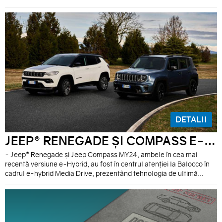
reducere la 3 familii esențiale de piese auto : - Elemente de frânare
- Ambreiaje - Elemente de Mentenanță
DETALII
JEEP® RENEGADE ȘI COMPASS E-HYBRID PREZENTATE LA JEEP® MEDIA DRIVE
- Jeep® Renegade și Jeep Compass MY24, ambele în cea mai
recentă versiune e-Hybrid, au fost în centrul atenției la Balocco în
cadrul e-hybrid Media Drive, prezentând tehnologia de ultimă
generație a motoarelor hibride. - Renegade MY24 disponibil cu un
nou sistem de infotainment cu un afișaj de 10,1” pentru unitatea
centrală și un grup de instrumente full TFT de 10,25”. - Compass
MY24 introduce noul nivel 2 de conducere autonomă, nu mai este
limitat geografic, fiind acum disponibil indiferent de drum.