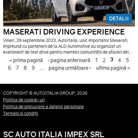
DETALII
MASERATI DRIVING EXPERIENCE
Vineri, 29 septembrie 2023, AutoItalia, unic importator Maserati,
împreună cu partenerii de la ALD Automotive au organizat un
eveniment de test drive pentru membrii comunității de afaceri din
București.
P
3
« prima pagină
‹ pagina anterioară
1
2
4
5
…
6
7
8
9
pagina următoare ›
ultima pagină »
A
G
E
COPYRIGHT © AUTOITALIA GROUP, 2026
Politica de cookie-uri
S
Politica de prelucrare a datelor personale
Termeni și condiții
SC AUTO ITALIA IMPEX SRL