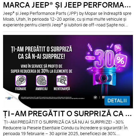
MARCA JEEP® ȘI JEEP PERFORMANCE PARTS (JPP) BY MOPAR SE PREGĂTESC SĂ STRĂBATĂ ORAȘUL ȘI TRASEELE LA CEA DE-A 59-A EDIȚIE ANUALĂ A EASTER JEEP® SAFARI
Jeep® și Jeep Performance Parts (JPP) by Mopar se îndreaptă spre
Moab, Utah, în perioada 12-20 aprilie, cu și mai multe vehicule și
experiențe pentru clienții Jeep® și iubitorii de off-road Șapte noi
vehicule personalizate aduc un omagiu mărcii Jeep®, definind în
același timp viitorul off-road-ului Angajații Jeep® și cei ai JPP,
alături de Red Rock 4-Wheelers și Bureau of Land Management se
mobilizează pentru curățarea traseului Dome Plateau
DETALII
ȚI-AM PREGĂTIT O SURPRIZĂ CA SĂ NU AI SURPRIZE
ȚI-AM PREGĂTIT O SURPRIZĂ CA SĂ NU AI SURPRIZE! -30%
Reducere la Piesele Esențiale Condu cu încredere și siguranță! În
perioada 19 februarie – 30 aprilie 2025, beneficiezi de 30%