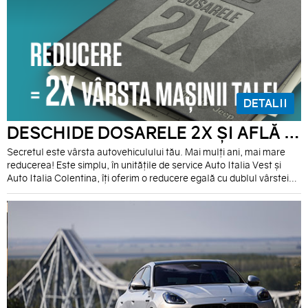
DETALII
DESCHIDE DOSARELE 2X ȘI AFLĂ SECRETUL NOSTRU!
Secretul este vârsta autovehiculului tău. Mai mulți ani, mai mare
reducerea! Este simplu, în unitățile de service Auto Italia Vest și
Auto Italia Colentina, îți oferim o reducere egală cu dublul vârstei
autovehiculului tău, la fiecare intervenție service în atelierul de
mecanică. Reducerea se va aplica la valoarea totală a facturii (cu
TVA inclus) ce va cuprinde piese de origine și/sau accesorii,
achiziționate de la Auto Italia și manopera aferentă lucrărilor listate
în ordinul de reparație.