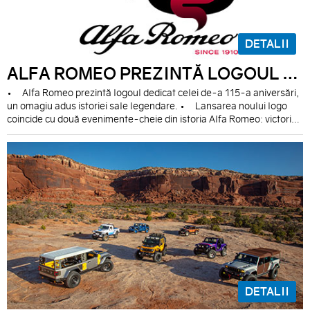
DETALII
ALFA ROMEO PREZINTĂ LOGOUL DEDICAT CU CARE SĂRBĂTOREȘTE 115 ANI DE ISTORIE
• Alfa Romeo prezintă logoul dedicat celei de-a 115-a aniversări,
un omagiu adus istoriei sale legendare. • Lansarea noului logo
coincide cu două evenimente-cheie din istoria Alfa Romeo: victoria
istorică de la Mille Miglia din 1930 cu Tazio Nuvolari și debutul
Quadrifoglio la Targa Florio din 1923.
DETALII