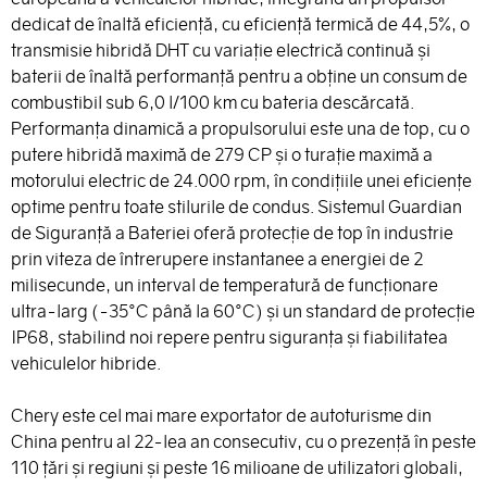
dedicat de înaltă eficiență, cu eficiență termică de 44,5%, o
transmisie hibridă DHT cu variație electrică continuă și
baterii de înaltă performanță pentru a obține un consum de
combustibil sub 6,0 l/100 km cu bateria descărcată.
Performanța dinamică a propulsorului este una de top, cu o
putere hibridă maximă de 279 CP și o turație maximă a
motorului electric de 24.000 rpm, în condițiile unei eficiențe
optime pentru toate stilurile de condus. Sistemul Guardian
de Siguranță a Bateriei oferă protecție de top în industrie
prin viteza de întrerupere instantanee a energiei de 2
milisecunde, un interval de temperatură de funcționare
ultra-larg (-35°C până la 60°C) și un standard de protecție
IP68, stabilind noi repere pentru siguranța și fiabilitatea
vehiculelor hibride.
Chery este cel mai mare exportator de autoturisme din
China pentru al 22-lea an consecutiv, cu o prezență în peste
110 țări și regiuni și peste 16 milioane de utilizatori globali,