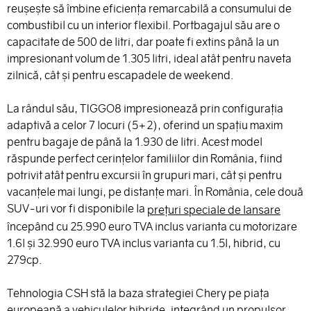
reușește să îmbine eficiența remarcabilă a consumului de
combustibil cu un interior flexibil. Portbagajul său are o
capacitate de 500 de litri, dar poate fi extins până la un
impresionant volum de 1.305 litri, ideal atât pentru naveta
zilnică, cât și pentru escapadele de weekend.
La rândul său, TIGGO8 impresionează prin configurația
adaptivă a celor 7 locuri (5+2), oferind un spațiu maxim
pentru bagaje de până la 1.930 de litri. Acest model
răspunde perfect cerințelor familiilor din România, fiind
potrivit atât pentru excursii în grupuri mari, cât și pentru
vacanțele mai lungi, pe distanțe mari. În România, cele două
SUV-uri vor fi disponibile la
prețuri speciale de lansare
începând cu 25.990 euro TVA inclus varianta cu motorizare
1.6l și 32.990 euro TVA inclus varianta cu 1.5l, hibrid, cu
279cp.
Tehnologia CSH stă la baza strategiei Chery pe piața
europeană a vehiculelor hibride, integrând un propulsor