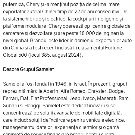
puternică, Chery și-a menținut poziția de cel mai mare
exportator auto al Chinei timp de 22 de ani consecutivi. De
la sisteme hibride și electrice, la cockpituri inteligente și
platforme modulare, Chery operează opt centre globale de
cercetare și dezvoltare și are peste 18.000 de ingineri la
nivel global. Brandul este lider în domeniul exporturilor auto
din China și a fost recent inclusă în clasamentul Fortune
Global 500 (locul 385, august 2024).
Despre Grupul Samelet
Samelet a fost fondat în 1946, în Israel. În prezent, grupul
reprezintă mărcile Abarth, Alfa Romeo, Chrysler, Dodge,
Ferrari, Fiat, Fiat Professional, Jeep, Iveco, Maserati, Ram,
Subaru și Hongqi. Samelet este dedicat inovării și se
concentrează pe soluții avansate de mobilitate digitală,
care includ: soluții de încărcare pentru vehicule electrice,
managementul datelor, experiența clienților și o gamă
completă de servicii financiare proprii pentru clienți,