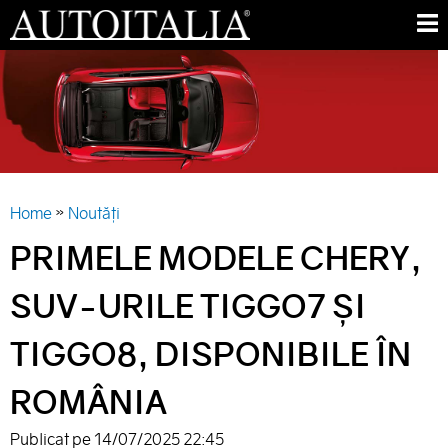
Skip
M
to
E
AUTO
main
N
ITALIA
content
U
»
Home
Noutăți
YOU
PRIMELE MODELE CHERY,
ARE
SUV-URILE TIGGO7 ȘI
HERE
TIGGO8, DISPONIBILE ÎN
ROMÂNIA
Publicat pe
14/07/2025 22:45