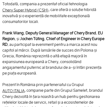
Totodată, compania a prezentat oficial tehnologia
, care oferă o soluție hibridă
Chery Super Hybrid (CSH)
inovativă și o experiență de mobilitate excepțională
consumatorilor locali.
Frank Wang
,
Deputy General Manager of Chery Brand
,
EU
Region
, și
Jochen Tüting
,
Chief of Engineer in Chery Europe
RD
, au participat la eveniment pentru a marca acest nou
capitol al mărcii. După lansările de succes din Polonia și
Grecia, România reprezintă o altă etapă majoră în
expansiunea europeană a Chery, consolidând
angajamentul puternic al brandului de a-și întări prezența
pe piața europeană.
Prezent în România prin parteneriatul cu Grupul
, companie parte din Grupul Samelet, brandul
AUTO ITALIA
Chery dezvoltă în țara noastră un hub pentru gestionarea
rețelelor locale de servicii, retail și a ecosistemelor de