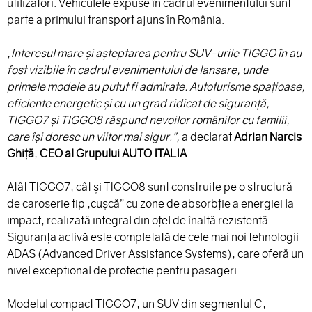
utilizatori. Vehiculele expuse în cadrul evenimentului sunt
parte a primului transport ajuns în România.
„Interesul mare și așteptarea pentru SUV-urile TIGGO în au
fost vizibile în cadrul evenimentului de lansare, unde
primele modele au putut fi admirate. Autoturisme spațioase,
eficiente energetic și cu un grad ridicat de siguranță,
TIGGO7 și TIGGO8 răspund nevoilor românilor cu familii,
care își doresc un viitor mai sigur.”,
a declarat
Adrian Narcis
Ghiță
,
CEO al Grupului AUTO ITALIA
.
Atât TIGGO7, cât și TIGGO8 sunt construite pe o structură
de caroserie tip „cușcă” cu zone de absorbție a energiei la
impact, realizată integral din oțel de înaltă rezistență.
Siguranța activă este completată de cele mai noi tehnologii
ADAS (Advanced Driver Assistance Systems), care oferă un
nivel excepțional de protecție pentru pasageri.
Modelul compact TIGGO7, un SUV din segmentul C,