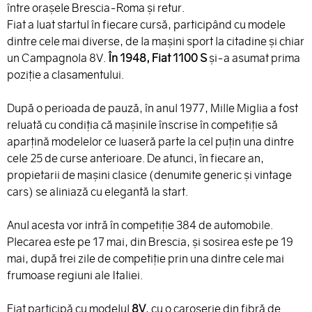
între oraşele Brescia-Roma şi retur.
Fiat a luat startul în fiecare cursă, participând cu modele
dintre cele mai diverse, de la maşini sport la citadine şi chiar
un Campagnola 8V.
În 1948, Fiat 1100 S
şi-a asumat prima
poziţie a clasamentului.
După o perioada de pauză, în anul 1977, Mille Miglia a fost
reluată cu condiţia că maşinile înscrise în competiţie să
aparţină modelelor ce luaseră parte la cel puţin una dintre
cele 25 de curse anterioare. De atunci, în fiecare an,
propietarii de maşini clasice (denumite generic şi vintage
cars) se aliniază cu elegantă la start.
Anul acesta vor intră în competiţie 384 de automobile.
Plecarea este pe 17 mai, din Brescia, şi sosirea este pe 19
mai, după trei zile de competiţie prin una dintre cele mai
frumoase regiuni ale Italiei.
Fiat participă cu modelul
8V
, cu o caroserie din fibră de