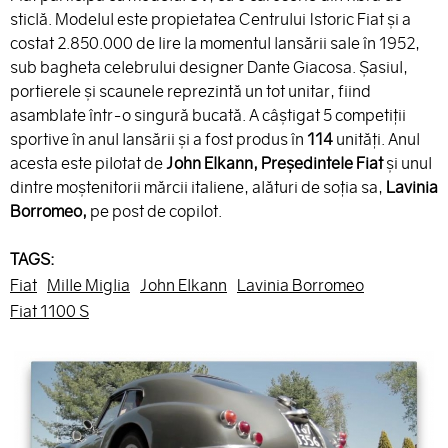
sticlă. Modelul este propietatea Centrului Istoric Fiat şi a
costat 2.850.000 de lire la momentul lansării sale în 1952,
sub bagheta celebrului designer Dante Giacosa. Şasiul,
portierele şi scaunele reprezintă un tot unitar, fiind
asamblate într-o singură bucată. A câştigat 5 competiţii
sportive în anul lansării şi a fost produs în
114
unităţi. Anul
acesta este pilotat de
John Elkann, Preşedintele Fiat
şi unul
dintre moştenitorii mărcii italiene, alături de soţia sa,
Lavinia
Borromeo,
pe post de copilot.
TAGS:
Fiat
Mille Miglia
John Elkann
Lavinia Borromeo
Fiat 1100 S