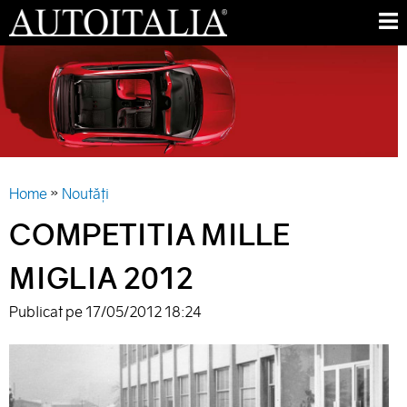
Skip
M
to
E
AUTO
main
N
ITALIA
content
U
»
Home
Noutăți
YOU
COMPETITIA MILLE
ARE
MIGLIA 2012
HERE
Publicat pe
17/05/2012 18:24