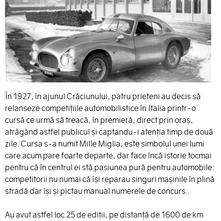
În 1927, în ajunul Crăciunului, patru prieteni au decis să
relanseze competiţiile automobilistice în Italia printr-o
cursă ce urmă să treacă, în premieră, direct prin oraş,
atrăgând astfel publicul şi captandu-i atenţia timp de două
zile. Cursa s-a numit Mille Miglia, este simbolul unei lumi
care acum pare foarte departe, dar face încă istorie tocmai
pentru că în centrul ei stă pasiunea pură pentru automobile:
competitorii nu numai că îşi reparau singuri maşinile în plină
stradă dar îşi şi pictau manual numerele de concurs..
Au avut astfel loc 25 de ediţii, pe distanţă de 1600 de km