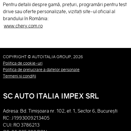
Pentru detalii despre gamă, prețuri, programări pentru test
drive sau oferte personalizate, vizitați site-ul oficial al
brandului în România:
www.chery.com.ro
COPYRIGHT © AUTOITALIA GROUP, 2026
Politica de cookie-uri
Politica de prelucrare a datelor personale
Termeni și condiții
SC AUTO ITALIA IMPEX SRL
Adresa: Bd. Timișoara nr. 102, et. 1, Sector 6, București
RC: J1993009213405
CUI: RO 3786213