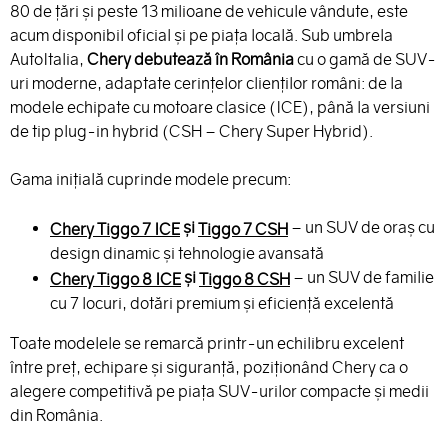
80 de țări și peste 13 milioane de vehicule vândute, este
acum disponibil oficial și pe piața locală. Sub umbrela
AutoItalia,
Chery debutează în România
cu o gamă de SUV-
uri moderne, adaptate cerințelor clienților români: de la
modele echipate cu motoare clasice (ICE), până la versiuni
de tip plug-in hybrid (CSH – Chery Super Hybrid).
Gama inițială cuprinde modele precum:
și
– un SUV de oraș cu
Chery Tiggo 7 ICE
Tiggo 7 CSH
design dinamic și tehnologie avansată
și
– un SUV de familie
Chery Tiggo 8 ICE
Tiggo 8 CSH
cu 7 locuri, dotări premium și eficiență excelentă
Toate modelele se remarcă printr-un echilibru excelent
între preț, echipare și siguranță, poziționând Chery ca o
alegere competitivă pe piața SUV-urilor compacte și medii
din România.