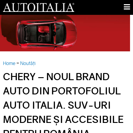
Skip
M
to
E
AUTO
main
N
ITALIA
content
U
»
Home
Noutăți
YOU
CHERY – NOUL BRAND
ARE
AUTO DIN PORTOFOLIUL
HERE
AUTO ITALIA. SUV-URI
MODERNE ȘI ACCESIBILE